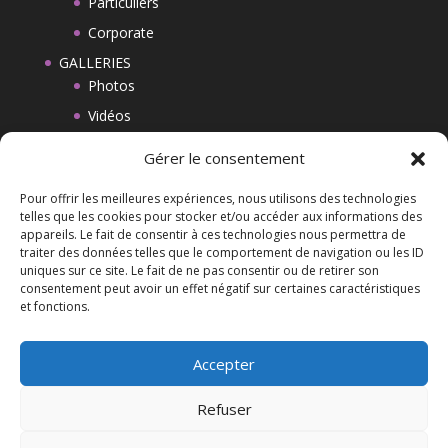
Particuliers
Corporate
GALLERIES
Photos
Vidéos
BLOG
Gérer le consentement
CONTACT
Pour offrir les meilleures expériences, nous utilisons des technologies
MENTIONS LEGALES
telles que les cookies pour stocker et/ou accéder aux informations des
appareils. Le fait de consentir à ces technologies nous permettra de
CGV
traiter des données telles que le comportement de navigation ou les ID
Politique de cookies (UE)
uniques sur ce site. Le fait de ne pas consentir ou de retirer son
consentement peut avoir un effet négatif sur certaines caractéristiques
et fonctions.
Liens
Accepter
Refuser