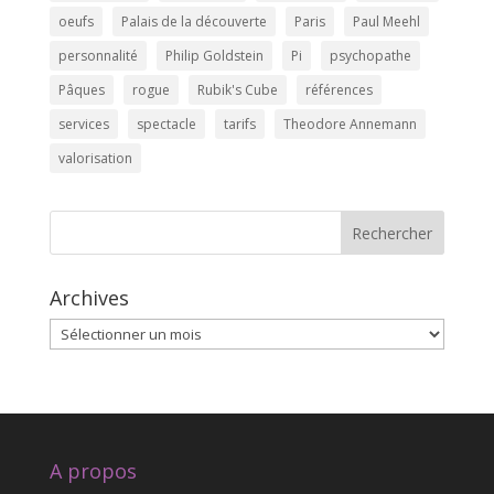
oeufs
Palais de la découverte
Paris
Paul Meehl
personnalité
Philip Goldstein
Pi
psychopathe
Pâques
rogue
Rubik's Cube
références
services
spectacle
tarifs
Theodore Annemann
valorisation
Rechercher
Archives
Archives
A propos