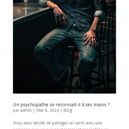
Un psychopathe se reconnait-il à ses mains ?
par
admin
|
Mar 6, 2024
|
Blog
Vous avez décidé de partager un verre avec une