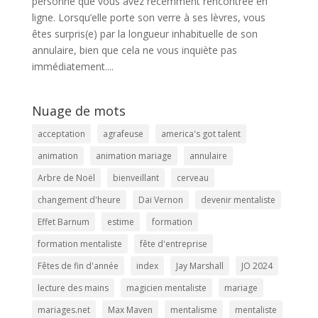
personne que vous avez récemment rencontrée en
ligne. Lorsqu’elle porte son verre à ses lèvres, vous
êtes surpris(e) par la longueur inhabituelle de son
annulaire, bien que cela ne vous inquiète pas
immédiatement....
Nuage de mots
acceptation
agrafeuse
america's got talent
animation
animation mariage
annulaire
Arbre de Noël
bienveillant
cerveau
changement d'heure
Dai Vernon
devenir mentaliste
Effet Barnum
estime
formation
formation mentaliste
fête d'entreprise
Fêtes de fin d'année
index
Jay Marshall
JO 2024
lecture des mains
magicien mentaliste
mariage
mariages.net
Max Maven
mentalisme
mentaliste