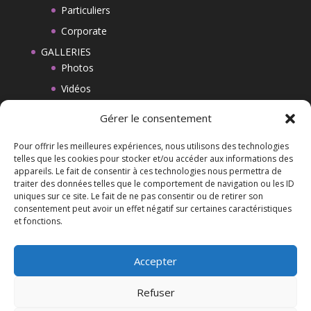
Particuliers
Corporate
GALLERIES
Photos
Vidéos
BLOG
Gérer le consentement
CONTACT
Pour offrir les meilleures expériences, nous utilisons des technologies
MENTIONS LEGALES
telles que les cookies pour stocker et/ou accéder aux informations des
appareils. Le fait de consentir à ces technologies nous permettra de
CGV
traiter des données telles que le comportement de navigation ou les ID
Politique de cookies (UE)
uniques sur ce site. Le fait de ne pas consentir ou de retirer son
consentement peut avoir un effet négatif sur certaines caractéristiques
et fonctions.
Liens
Accepter
Refuser