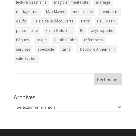
lecture des mains
magicien mentaliste
mariage
mariages.net
Max Maven
mentalisme
mentaliste
oeufs
Palais de la découverte
Paris
Paul Meehl
personnalité
Philip Goldstein
Pi
psychopathe
Pâques
rogue
Rubik's Cube
références
services
spectacle
tarifs
Theodore Annemann
valorisation
Rechercher
Archives
Archives