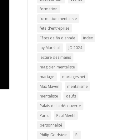
formation
formation mentaliste
fête d'entreprise
Fêtes de fin d'année
index
Jay Marshall
JO 2024
lecture des mains
magicien mentaliste
mariage
mariages.net
Max Maven
mentalisme
mentaliste
oeufs
Palais de la découverte
Paris
Paul Meehl
personnalité
Philip Goldstein
Pi