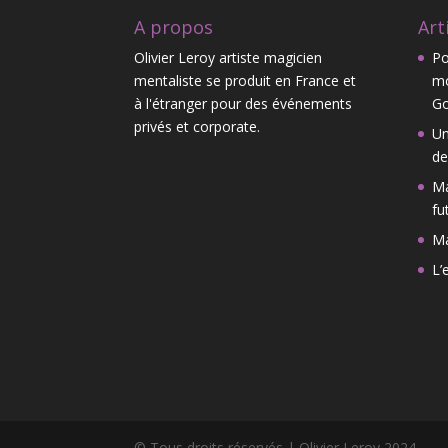
A propos
Art
Olivier Leroy artiste magicien
Po
mentaliste se produit en France et
mo
à l'étranger pour des événements
Go
privés et corporate.
Un
de
Ma
fu
M
L’
© Tous droits réservés | Olivier Leroy 2024