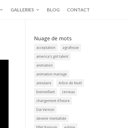
GALLERIES
BLOG
CONTACT
Nuage de mots
acceptation
agrafeuse
america's got talent
animation
animation mariage
annulaire
Arbre de Noël
bienveillant
cerveau
changement d'heure
Dai Vernon
devenir mentaliste
Effet Barnum
estime