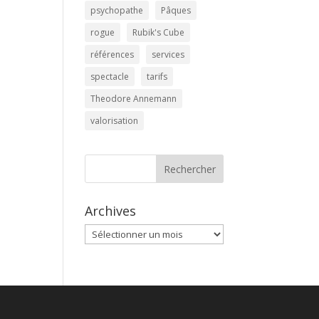
psychopathe
Pâques
rogue
Rubik's Cube
références
services
spectacle
tarifs
Theodore Annemann
valorisation
Rechercher
Archives
Archives