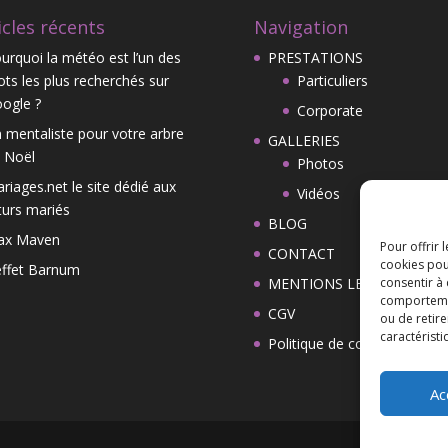
icles récents
Navigation
urquoi la météo est l’un des
PRESTATIONS
ts les plus recherchés sur
Particuliers
ogle ?
Corporate
 mentaliste pour votre arbre
GALLERIES
 Noël
Photos
riages.net le site dédié aux
Vidéos
turs mariés
BLOG
ax Maven
Pour offrir 
CONTACT
cookies pou
effet Barnum
MENTIONS LEGALES
consentir à
comportement
CGV
ou de retire
caractéristi
Politique de cookies (UE)
Ac