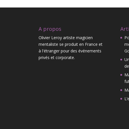
A propos
Art
Olivier Leroy artiste magicien
Po
mentaliste se produit en France et
mo
à l'étranger pour des événements
Go
privés et corporate.
Un
de
Ma
fu
M
L’