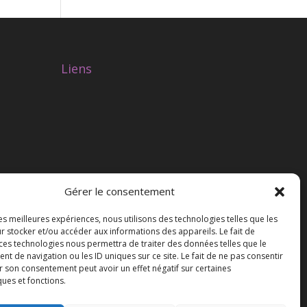
Liens
Gérer le consentement
les meilleures expériences, nous utilisons des technologies telles que les
r stocker et/ou accéder aux informations des appareils. Le fait de
 ces technologies nous permettra de traiter des données telles que le
 de navigation ou les ID uniques sur ce site. Le fait de ne pas consentir
r son consentement peut avoir un effet négatif sur certaines
ques et fonctions.