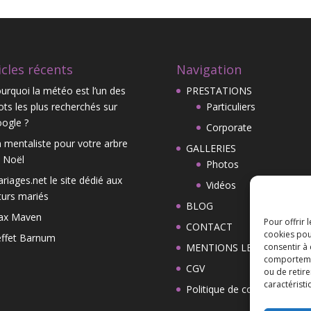
icles récents
Navigation
urquoi la météo est l’un des
PRESTATIONS
ts les plus recherchés sur
Particuliers
ogle ?
Corporate
 mentaliste pour votre arbre
GALLERIES
 Noël
Photos
riages.net le site dédié aux
Vidéos
turs mariés
BLOG
ax Maven
Pour offrir 
CONTACT
cookies pou
effet Barnum
MENTIONS LEGALES
consentir à
comportement
CGV
ou de retire
caractéristi
Politique de cookies (UE)