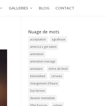
GALLERIES
BLOG
CONTACT
Nuage de mots
acceptation
agrafeuse
america's got talent
animation
animation mariage
annulaire
Arbre de Noël
bienveillant
cerveau
changement d'heure
Dai Vernon
devenir mentaliste
Effet Barnum
estime