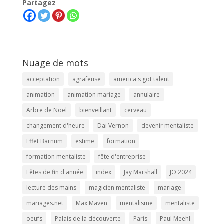
Partagez
Nuage de mots
acceptation
agrafeuse
america's got talent
animation
animation mariage
annulaire
Arbre de Noël
bienveillant
cerveau
changement d'heure
Dai Vernon
devenir mentaliste
Effet Barnum
estime
formation
formation mentaliste
fête d'entreprise
Fêtes de fin d'année
index
Jay Marshall
JO 2024
lecture des mains
magicien mentaliste
mariage
mariages.net
Max Maven
mentalisme
mentaliste
oeufs
Palais de la découverte
Paris
Paul Meehl