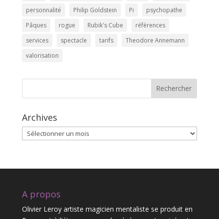
personnalité
Philip Goldstein
Pi
psychopathe
Pâques
rogue
Rubik's Cube
références
services
spectacle
tarifs
Theodore Annemann
valorisation
Rechercher
Archives
Archives
A propos
Olivier Leroy artiste magicien mentaliste se produit en