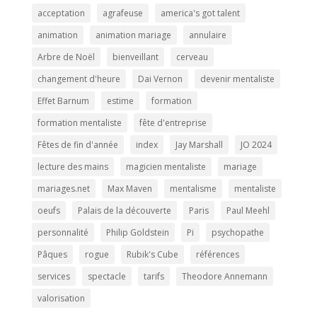
acceptation
agrafeuse
america's got talent
animation
animation mariage
annulaire
Arbre de Noël
bienveillant
cerveau
changement d'heure
Dai Vernon
devenir mentaliste
Effet Barnum
estime
formation
formation mentaliste
fête d'entreprise
Fêtes de fin d'année
index
Jay Marshall
JO 2024
lecture des mains
magicien mentaliste
mariage
mariages.net
Max Maven
mentalisme
mentaliste
oeufs
Palais de la découverte
Paris
Paul Meehl
personnalité
Philip Goldstein
Pi
psychopathe
Pâques
rogue
Rubik's Cube
références
services
spectacle
tarifs
Theodore Annemann
valorisation